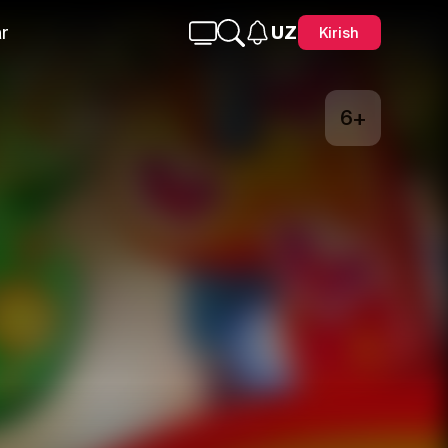
r
UZ
Kirish
6+
Telegram
Facebook