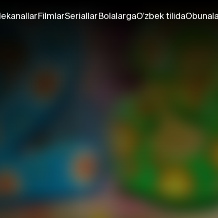
lekanallar
Filmlar
Seriallar
Bolalarga
O'zbek tilida
Obunala