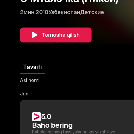
2мин.
2018
Узбекистан
Детские
Tomosha qilish
Tavsifi
Asl nomi
Janr
5.0
Baho bering
Baholar sizning tavsiyalaringizni yaxshilaydi