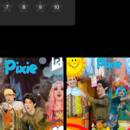
Bekor qilish
Tizimga kirish