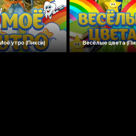
Моё утро (Пикси)
Весёлые цвета (Пи