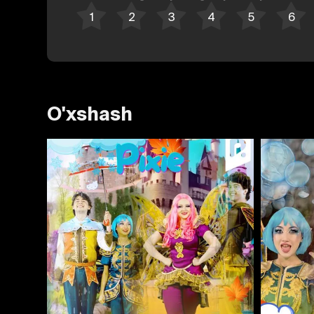
O'xshash