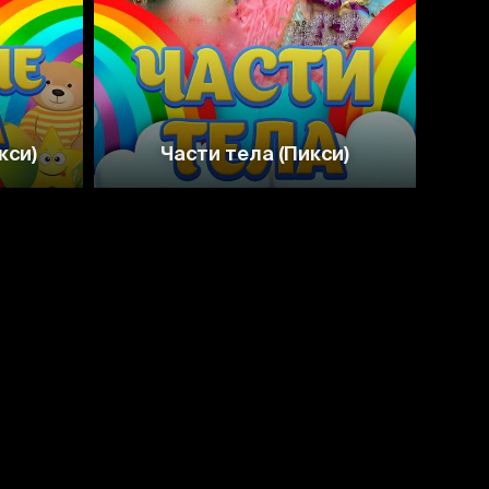
кси)
Части тела (Пикси)