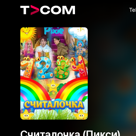
Te
Считалочка (Пикси)