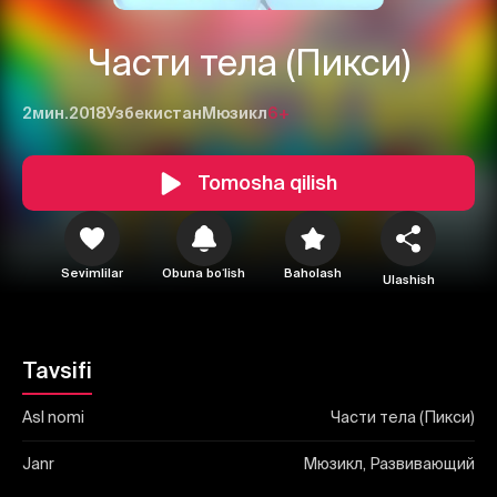
Части тела (Пикси)
2мин.
2018
Узбекистан
Мюзикл
6+
1
2
3
Tomosha qilish
Bekor qilish
Tizimga kirish
Yuborish
Sevimlilar
Obuna boʻlish
Baholash
Ulashish
Tavsifi
Asl nomi
Части тела (Пикси)
Janr
Мюзикл, Развивающий