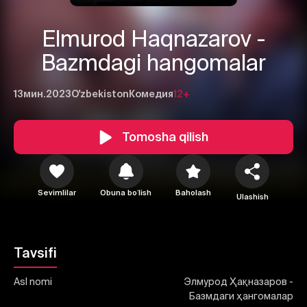
Elmurod Haqnazarov -
Bazmdagi hangomalar
13мин.
2023
O'zbekiston
Комедия
12+
1
2
3
Tomosha qilish
Bekor qilish
Tizimga kirish
Yuborish
Sevimlilar
Obuna boʻlish
Baholash
Ulashish
Tavsifi
Asl nomi
Элмурод Ҳақназаров -
Базмдаги ҳангомалар