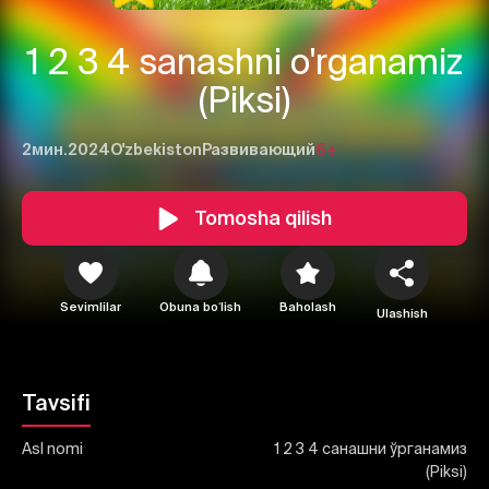
1 2 3 4 sanashni o'rganamiz
(Piksi)
2мин.
2024
O'zbekiston
Развивающий
6+
1
2
3
Tomosha qilish
Bekor qilish
Tizimga kirish
Yuborish
Sevimlilar
Obuna boʻlish
Baholash
Ulashish
Tavsifi
Asl nomi
1 2 3 4 санашни ўрганамиз
(Piksi)