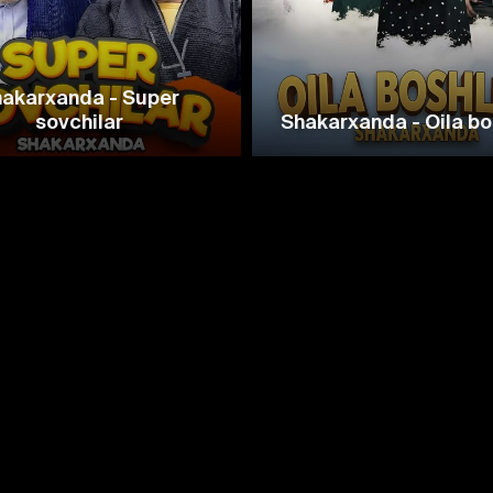
akarxanda - Super
sovchilar
Shakarxanda - Oila bos