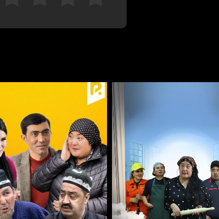
Bekor qilish
Tizimga kirish