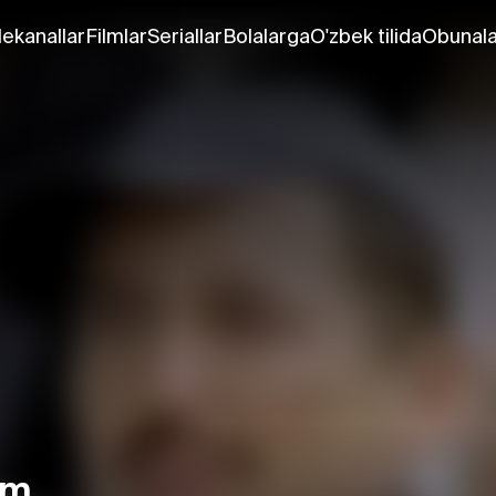
lekanallar
Filmlar
Seriallar
Bolalarga
O'zbek tilida
Obunala
im