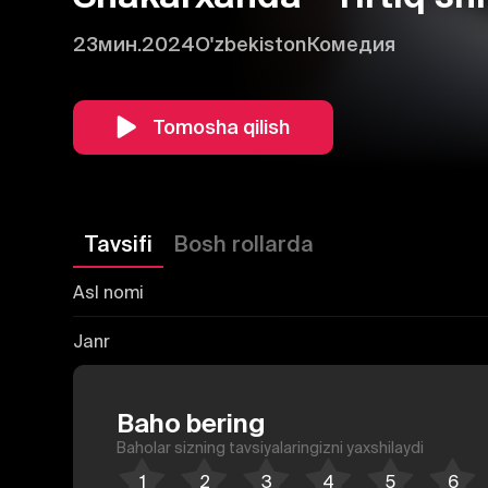
23мин.
2024
O'zbekiston
Комедия
Tomosha qilish
Tavsifi
Bosh rollarda
Asl nomi
Janr
Baho bering
Baholar sizning tavsiyalaringizni yaxshilaydi