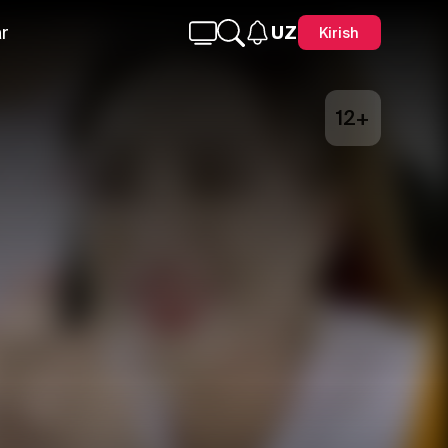
r
UZ
Kirish
12+
Telegram
Facebook