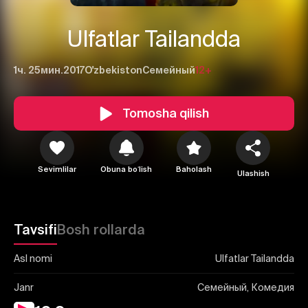
Ulfatlar Tailandda
1ч. 25мин.
2017
O'zbekiston
Семейный
12+
Tomosha qilish
1
2
3
Bekor qilish
Tizimga kirish
Sevimlilar
Obuna boʻlish
Baholash
Yuborish
Ulashish
Tavsifi
Bosh rollarda
Asl nomi
Ulfatlar Tailandda
Janr
Семейный, Комедия