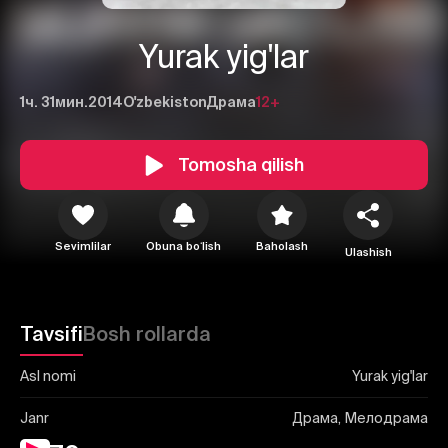
Yurak yig'lar
1ч. 31мин.
2014
O'zbekiston
Драма
12+
Tomosha qilish
1
2
3
Bekor qilish
Tizimga kirish
Sevimlilar
Obuna boʻlish
Baholash
Yuborish
Ulashish
Tavsifi
Bosh rollarda
Asl nomi
Yurak yig'lar
Janr
Драма, Мелодрама