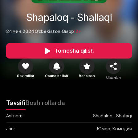
Shapaloq - Shallaqi
24мин.
2024
O'zbekiston
Юмор
12+
1
2
3
Tomosha qilish
Bekor qilish
Tizimga kirish
Yuborish
Sevimlilar
Obuna boʻlish
Baholash
Ulashish
Tavsifi
Bosh rollarda
Asl nomi
Shapaloq - Shallaqi
Janr
Юмор, Комедии