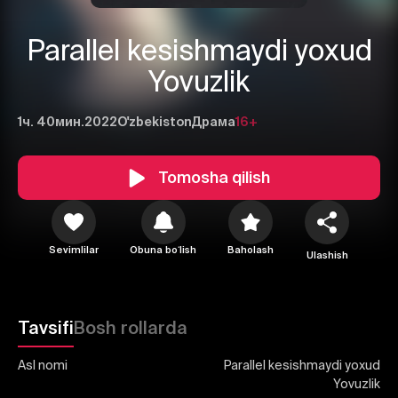
Parallel kesishmaydi yoxud
Yovuzlik
1ч. 40мин.
2022
O'zbekiston
Драма
16+
1
2
3
Tomosha qilish
Bekor qilish
Tizimga kirish
Yuborish
Sevimlilar
Obuna boʻlish
Baholash
Ulashish
Tavsifi
Bosh rollarda
Asl nomi
Parallel kesishmaydi yoxud
Yovuzlik