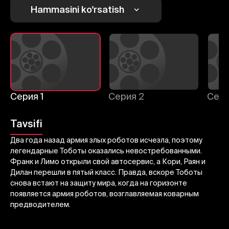
1
2
3
Hammasini ko'rsatish
Bekor qilish
Tizimga kirish
Yuborish
Серия 1
Серия 2
Сери
Tavsifi
Два года назад армия злых роботов исчезла, поэтому
легендарные Тоботы оказались невостребованными.
Франк и Лимо открыли свой автосервис, а Кори, Раян и
Дилан перешли в пятый класс. Правда, вскоре Тоботы
снова встают на защиту мира, когда на горизонте
появляется армия роботов, возглавляемая коварным
предводителем.