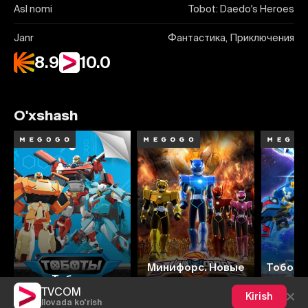
Asl nomi
Tobot: Daedo's Heroes
Janr
Фантастика, Приключения
8.9
10.0
O'xshash
8.5
6.2
9.2
6.0
8
Минифорс. Новые
Тоботы
Тоботы
герои
га
TVCOM
Kirish
Ilovada ko'rish