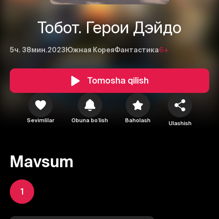
Тобот. Герои Дэйдо
5ч. 38мин.
2023
Южная Корея
Фантастика
6+
Tomosha qilish
Sevimlilar
Obuna boʻlish
Baholash
Ulashish
Mavsum
1