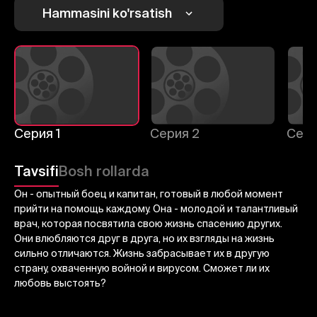
1
2
3
Hammasini ko'rsatish
Bekor qilish
Tizimga kirish
Yuborish
Серия 1
Серия 2
Сери
Tavsifi
Bosh rollarda
Он - опытный боец и капитан, готовый в любой момент
прийти на помощь каждому. Она - молодой и талантливый
врач, которая посвятила свою жизнь спасению других.
Они влюбляются друг в друга, но их взгляды на жизнь
сильно отличаются. Жизнь забрасывает их в другую
страну, охваченную войной и вирусом. Сможет ли их
любовь выстоять?