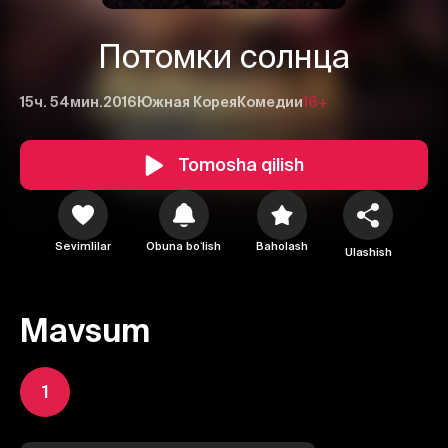
Потомки солнца
15ч. 54мин.
2016
Южная Корея
Комедии
16+
Tomosha qilish
Sevimlilar
Obuna boʻlish
Baholash
Ulashish
Mavsum
1