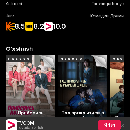
Asl nomi
Taeyangui hooye
Janr
Комедии, Драмы
8.5
8.2
10.0
O'xshash
7.0
7.7
7
Приберись
Под прикрытием в
получше
старшей школе
Смех 
TVCOM
Kirish
Ilovada ko'rish