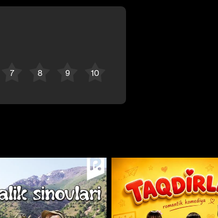
Bekor qilish
Tizimga kirish