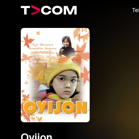
Te
Oyijon