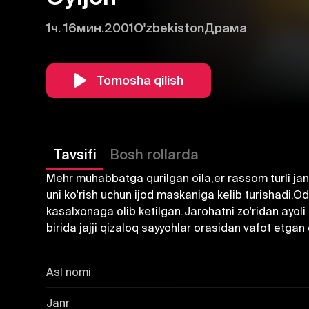
1ч. 16мин.
2001
O'zbekiston
Драма
Tomosha qilish
Tavsifi
Bosh rollarda
Mehr muhabbatga qurilgan oila,er rassom turli janrd
uni ko'rish uchun ijod maskaniga kelib turishadi.
kasalxonaga olib ketilgan.Jarohatni zo'ridan ayoli
birida jajji qizaloq sayyohlar orasidan vafot etgan 
Asl nomi
Janr