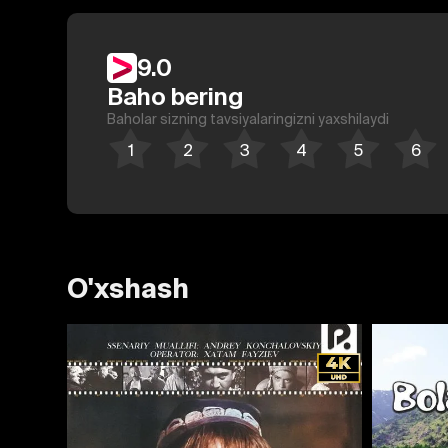
9.0
Baho bering
Baholar sizning tavsiyalaringizni yaxshilaydi
O'xshash