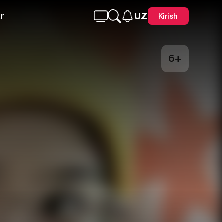
r
UZ
Kirish
6+
Telegram
Facebook