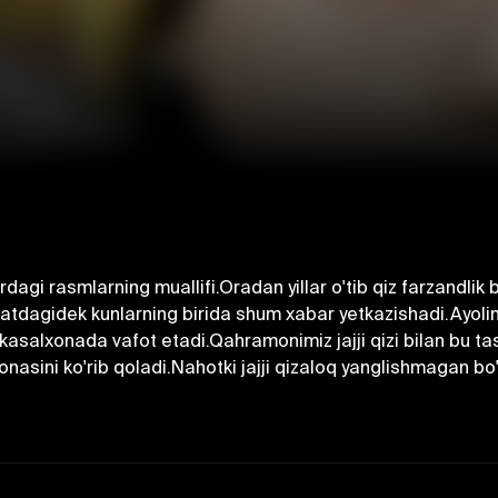
agi rasmlarning muallifi.Oradan yillar o'tib qiz farzandlik 
Odatdagidek kunlarning birida shum xabar yetkazishadi.Ayoli
 kasalxonada vafot etadi.Qahramonimiz jajji qizi bilan bu ta
onasini ko'rib qoladi.Nahotki jajji qizaloq yanglishmagan bo'l