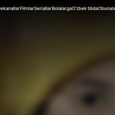
lekanallar
Filmlar
Seriallar
Bolalarga
O'zbek tilida
Obunala