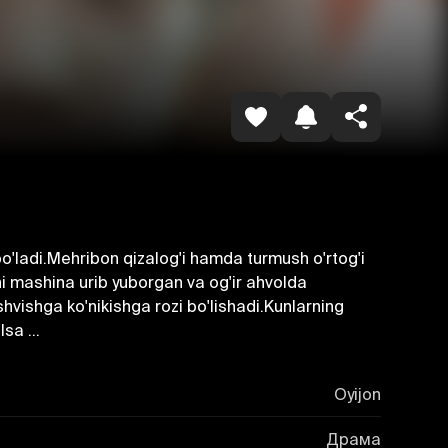
Havolani nusxalash
bo'ladi.Mehribon qizalog'i hamda turmush o'rtog'i
ni mashina urib yuborgan va og'ir ahvolda
shvishga ko'nikishga rozi bo'lishadi.Kunlarning
sa ...
Oyijon
Драма