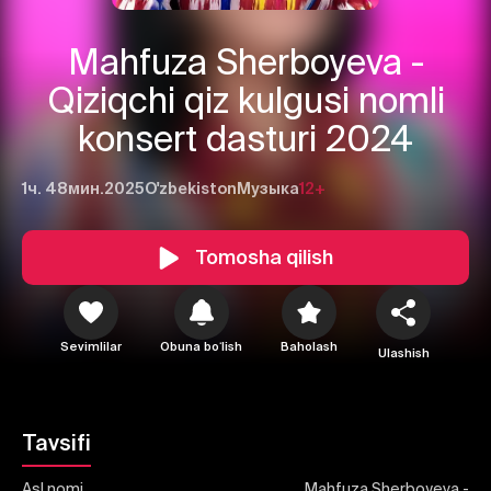
Mahfuza Sherboyeva -
Qiziqchi qiz kulgusi nomli
konsert dasturi 2024
1ч. 48мин.
2025
O'zbekiston
Музыка
12+
1
2
3
Tomosha qilish
Bekor qilish
Tizimga kirish
Yuborish
Sevimlilar
Obuna boʻlish
Baholash
Ulashish
Tavsifi
Asl nomi
Mahfuza Sherboyeva -