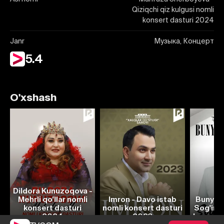
Qiziqchi qiz kulgusi nomli
konsert dasturi 2024
Janr
Музыка, Концерт
5.4
O'xshash
Dildora Kunuzoqova -
Mehrli qo'llar nomli
Imron - Davo istab
Bunyod
konsert dasturi
nomli konsert dasturi
Sog'ing
2024
2023
konsert