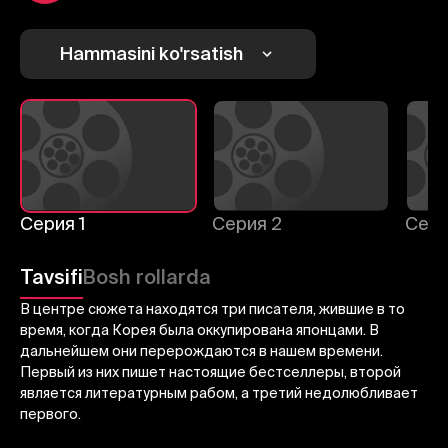
1
2
3
Bekor qilish
Tizimga kirish
Hammasini ko'rsatish
Yuborish
Серия 1
Серия 2
Сери
Tavsifi
Bosh rollarda
В центре сюжета находятся три писателя, жившие в то
время, когда Корея была оккупирована японцами. В
дальнейшем они перерождаются в нашем времени.
Первый из них пишет настоящие бестселлеры, второй
является литературным рабом, а третий недолюбливает
первого.