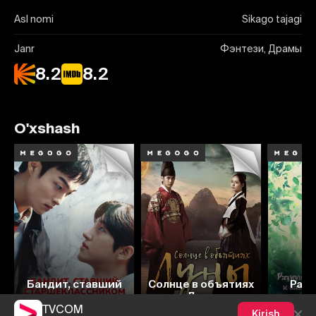
Asl nomi
Sikago tajagi
Janr
Фэнтези, Драмы
8.2
8.2
O'xshash
7.8
8.0
7.9
8
Бандит, ставший
Солнце в объятиях
Разр
старшеклассником
Луны
ваши
TVCOM
Kirish