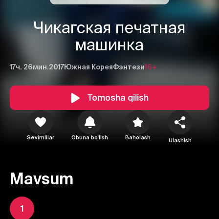
Чикагская печатная
машинка
17ч. 26мин.
2017
Южная Корея
Фэнтези
16+
Tomosha qilish
Sevimlilar
Obuna boʻlish
Baholash
Ulashish
Mavsum
1