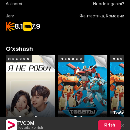
Asl nomi
Neodo inganini?
Janr
Фантастика, Комедии
8.1
7.9
O'xshash
8.2
8.0
8.5
6.2
8
Тоботы
Я не робот
Тоботы
я
TVCOM
Kirish
Ilovada ko'rish