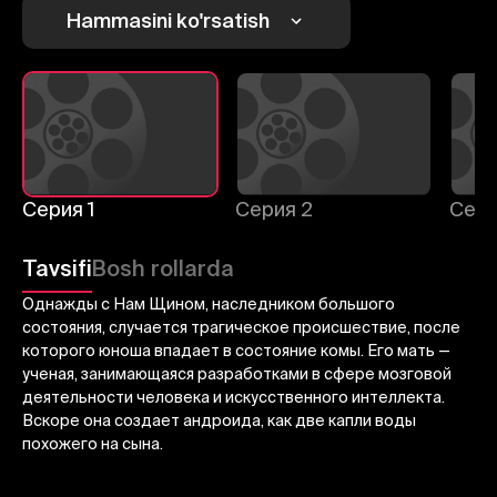
1
2
3
Hammasini ko'rsatish
Bekor qilish
Tizimga kirish
Yuborish
Серия 1
Серия 2
Сери
Tavsifi
Bosh rollarda
Однажды с Нам Щином, наследником большого
состояния, случается трагическое происшествие, после
которого юноша впадает в состояние комы. Его мать —
ученая, занимающаяся разработками в сфере мозговой
деятельности человека и искусственного интеллекта.
Вскоре она создает андроида, как две капли воды
похожего на сына.