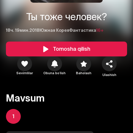
Ты тоже человек?
18ч. 19мин.
2018
Южная Корея
Фантастика
16+
Tomosha qilish
Sevimlilar
Obuna boʻlish
Baholash
Ulashish
Mavsum
1