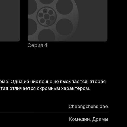
Серия 4
Сери
ме. Одна из них вечно не высыпается, вторая
пятая отличается скромным характером.
Cheongchunsidae
Комедии, Драмы