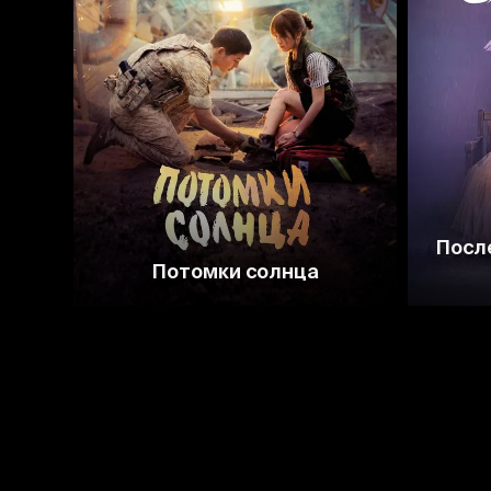
8.5
8.2
Посл
Потомки солнца