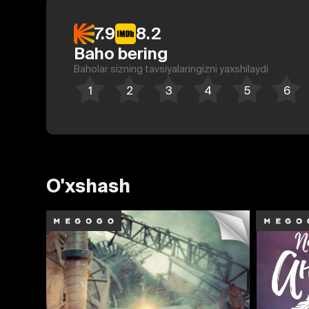
7.9
8.2
Baho bering
Baholar sizning tavsiyalaringizni yaxshilaydi
O'xshash