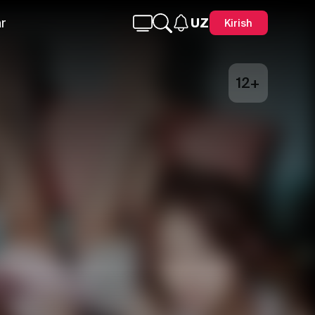
r
UZ
Kirish
12+
Telegram
Facebook