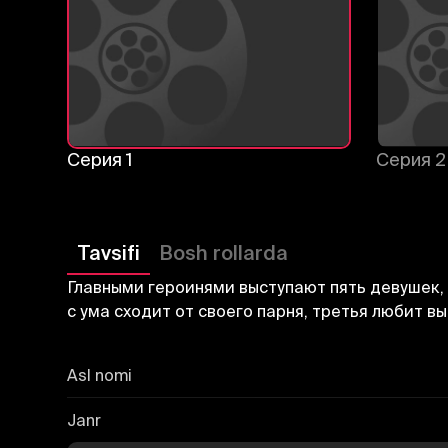
Серия 1
Серия 2
Tavsifi
Bosh rollarda
Главными героинями выступают пять девушек, 
с ума сходит от своего парня, третья любит 
Asl nomi
Janr