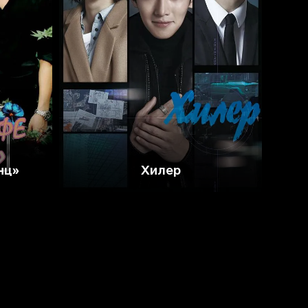
8.5
8.4
нц»
Хилер