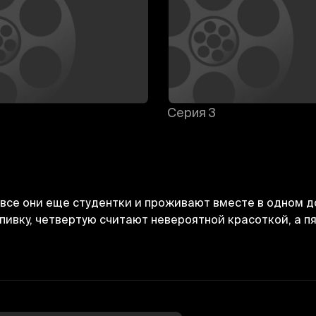
Серия 3
все они еще студентки и проживают вместе в одном до
выпивку, четвертую считают невероятной красоткой, а 
Bekor qilish
Tizimga kirish