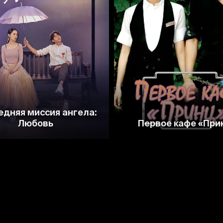
8.1
7.7
7.9
8.1
едняя миссия ангела:
Любовь
Первое кафе «При