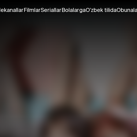
lekanallar
Filmlar
Seriallar
Bolalarga
O'zbek tilida
Obunala