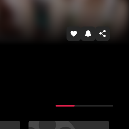
Havolani nusxalash