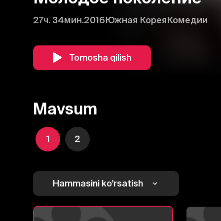
27ч. 34мин.
2016
Южная Корея
Комедии
Tomosha qilish
Mavsum
1
2
Hammasini ko'rsatish