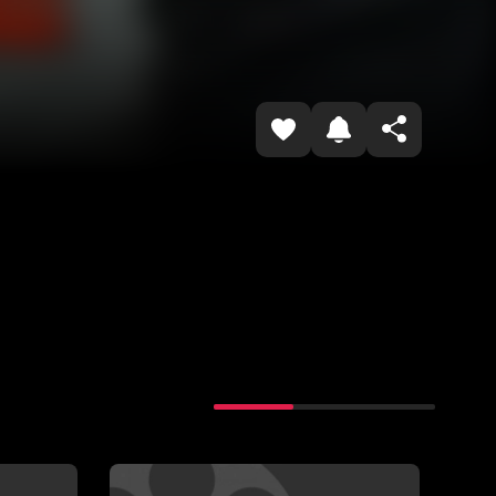
Havolani nusxalash