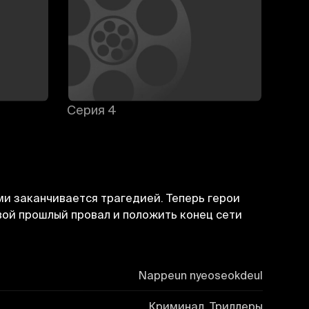
Серия 4
Сери
ми заканчивается трагедией. Теперь герои
вой прошлый провал и положить конец сети
Nappeun nyeoseokdeul
Криминал, Триллеры