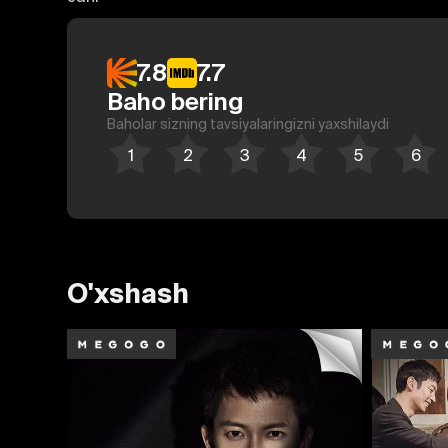
7.8
7.7
Baho bering
Baholar sizning tavsiyalaringizni yaxshilaydi
O'xshash