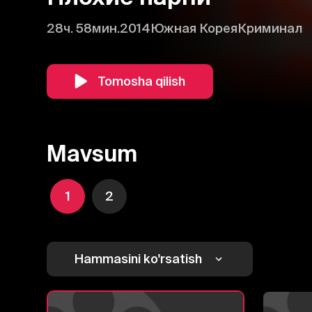
28ч. 58мин.
2014
Южная Корея
Криминал
Tomosha qilish
Mavsum
1
2
Hammasini ko'rsatish