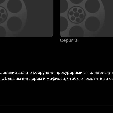
Серия 3
едование дела о коррупции прокурорами и полицейски
я с бывшим киллером и мафиози, чтобы отомстить за с
Bekor qilish
Tizimga kirish