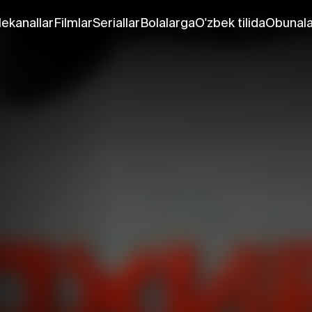
lekanallar
Filmlar
Seriallar
Bolalarga
O'zbek tilida
Obunala