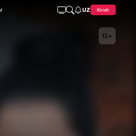
r
UZ
Kirish
12+
Telegram
Facebook