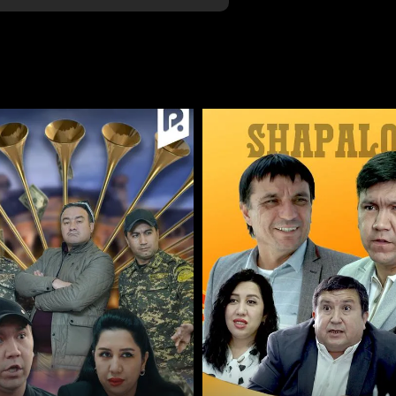
Bekor qilish
Tizimga kirish