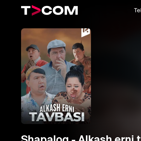
Te
Shapaloq - Alkash erni 