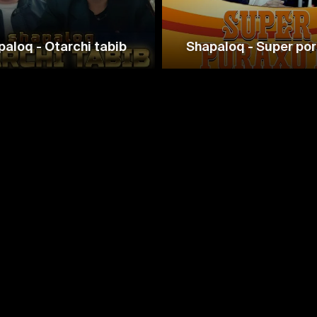
paloq - Otarchi tabib
Shapaloq - Super por