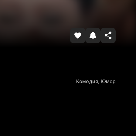
Havolani nusxalash
Комедия, Юмор