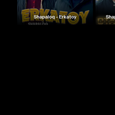
Shapaloq - Erkatoy
Sha