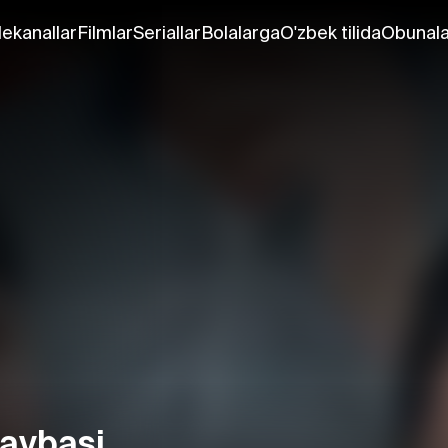
lekanallar
Filmlar
Seriallar
Bolalarga
O'zbek tilida
Obunala
tavbasi