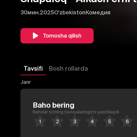
30мин.
2025
O'zbekiston
Комедия
Tomosha qilish
Tavsifi
Bosh rollarda
Janr
Baho bering
Baholar sizning tavsiyalaringizni yaxshilaydi