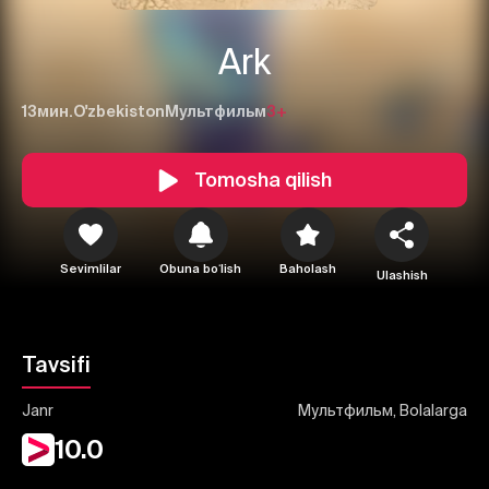
Ark
13мин.
O'zbekiston
Мультфильм
3+
1
2
3
Tomosha qilish
Bekor qilish
Tizimga kirish
Yuborish
Sevimlilar
Obuna boʻlish
Baholash
Ulashish
Tavsifi
Janr
Мультфильм, Bolalarga
10.0