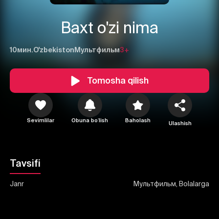
Baxt o'zi nima
10мин.
O'zbekiston
Мультфильм
3+
1
2
3
Tomosha qilish
Bekor qilish
Tizimga kirish
Yuborish
Sevimlilar
Obuna boʻlish
Baholash
Ulashish
Tavsifi
Janr
Мультфильм, Bolalarga