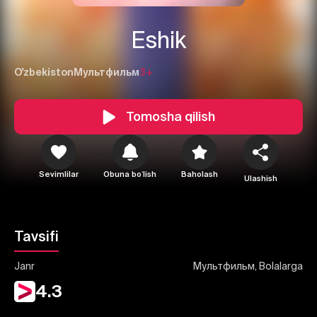
Eshik
O'zbekiston
Мультфильм
3+
1
2
3
Tomosha qilish
Bekor qilish
Tizimga kirish
Yuborish
Sevimlilar
Obuna boʻlish
Baholash
Ulashish
Tavsifi
Janr
Мультфильм, Bolalarga
4.3