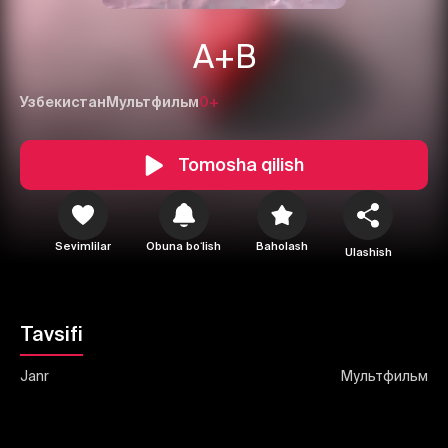
A+B
Узбекистан
Мультфильм
0+
1
2
3
Tomosha qilish
Bekor qilish
Tizimga kirish
Yuborish
Sevimlilar
Obuna boʻlish
Baholash
Ulashish
Tavsifi
Janr
Мультфильм