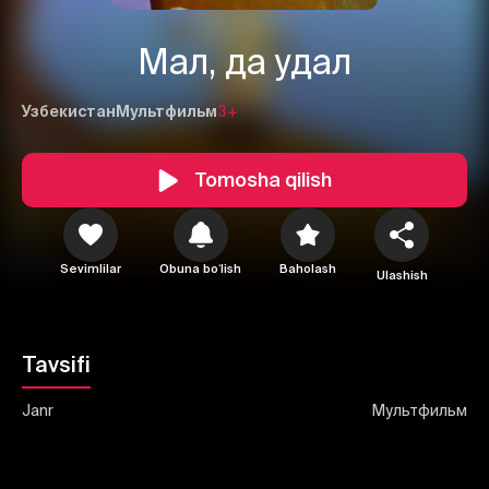
Мал, да удал
Узбекистан
Мультфильм
3+
1
2
3
Tomosha qilish
Bekor qilish
Tizimga kirish
Yuborish
Sevimlilar
Obuna boʻlish
Baholash
Ulashish
Tavsifi
Janr
Мультфильм