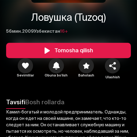
Ловушка (Tuzoq)
56мин.
2009
Узбекистан
16+
Tomosha qilish
Sevimlilar
Obuna boʻlish
Baholash
Ulashish
1
2
3
Tavsifi
Bosh rollarda
Камил-богатый и молодой предприниматель. Однажды,
Bekor qilish
Tizimga kirish
когда он едет на своей машине, он замечает, что кто-то
Yuborish
следует за ним. Он останавливает служебную машину и
пытается их осмотреть, но человек, наблюдавший за ним,