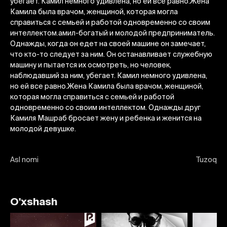
убегает. Камил немного удивлена, но ей все равно.Жена
Камила была врачом, женщиной, которая могла
справиться с семьей и работой одновременно со своим
интеллектом.амил-богатый и молодой предприниматель.
Однажды, когда он едет на своей машине он замечает,
что кто-то следует за ним. Он останавливает служебную
машину и пытается их осмотреть, но человек,
наблюдавший за ним, убегает. Камил немного удивлена,
но ей все равно.Жена Камила была врачом, женщиной,
которая могла справиться с семьей и работой
одновременно со своим интеллектом. Однажды друг
Камиля Машраб бросает жену и ребенка и женится на
молодой девушке.
Asl nomi
Tuzoq
O'xshash