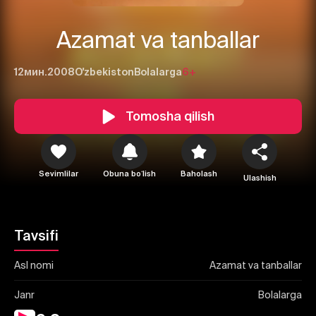
Azamat va tanballar
12мин.
2008
O'zbekiston
Bolalarga
6+
Tomosha qilish
1
2
3
Bekor qilish
Tizimga kirish
Sevimlilar
Obuna boʻlish
Baholash
Yuborish
Ulashish
Tavsifi
Asl nomi
Azamat va tanballar
Janr
Bolalarga