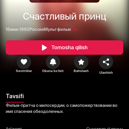
Счастливый принц
16мин.
1992
Россия
Мультфильм
12+
Tomosha qilish
1
2
3
Sevimlilar
Obuna boʻlish
Baholash
Bekor qilish
Tizimga kirish
Ulashish
Yuborish
Tavsifi
Фильм-притча о милосердии, о самопожертвовании во
имя спасения обездоленных.