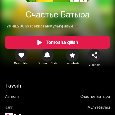
Счастье Батыра
12мин.
2006
Узбекистан
Мультфильм
6+
Tomosha qilish
1
2
3
Bekor qilish
Tizimga kirish
Sevimlilar
Obuna boʻlish
Baholash
Yuborish
Ulashish
Tavsifi
Asl nomi
Счастье Батыра
Janr
Мультфильм