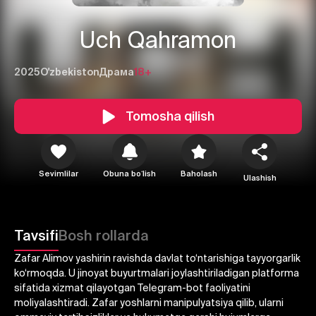
Uch Qahramon
2025
O'zbekiston
Драма
18+
Tomosha qilish
Sevimlilar
Obuna boʻlish
Baholash
Ulashish
1
2
3
Bekor qilish
Tizimga kirish
Tavsifi
Bosh rollarda
Yuborish
Zafar Alimov yashirin ravishda davlat to‘ntarishiga tayyorgarlik
ko‘rmoqda. U jinoyat buyurtmalari joylashtiriladigan platforma
sifatida xizmat qilayotgan Telegram-bot faoliyatini
moliyalashtiradi. Zafar yoshlarni manipulyatsiya qilib, ularni