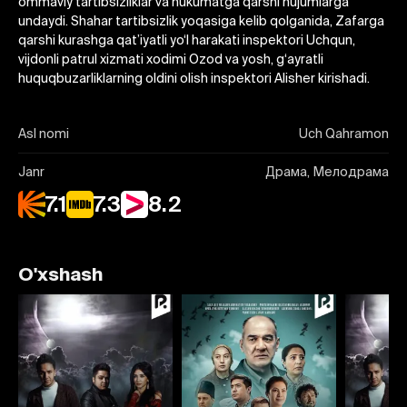
ommaviy tartibsizliklar va hukumatga qarshi hujumlarga
undaydi. Shahar tartibsizlik yoqasiga kelib qolganida, Zafarga
qarshi kurashga qat’iyatli yo‘l harakati inspektori Uchqun,
vijdonli patrul xizmati xodimi Ozod va yosh, g‘ayratli
huquqbuzarliklarning oldini olish inspektori Alisher kirishadi.
Asl nomi
Uch Qahramon
Janr
Драма, Мелодрама
7.1
7.3
8.2
O'xshash