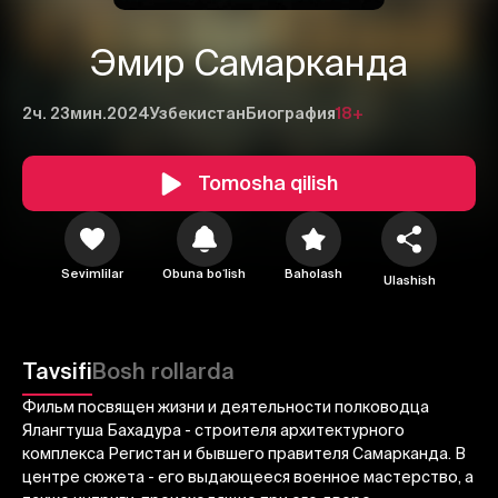
Эмир Самарканда
2ч. 23мин.
2024
Узбекистан
Биография
18+
Tomosha qilish
1
2
3
Sevimlilar
Obuna boʻlish
Baholash
Ulashish
Bekor qilish
Tizimga kirish
Yuborish
Tavsifi
Bosh rollarda
Фильм посвящен жизни и деятельности полководца
Ялангтуша Бахадура - строителя архитектурного
комплекса Регистан и бывшего правителя Самарканда. В
центре сюжета - его выдающееся военное мастерство, а