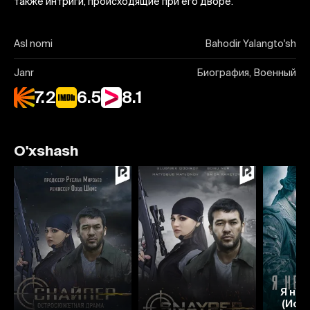
также интриги, происходящие при его дворе.
Asl nomi
Bahodir Yalangto'sh
Janr
Биография, Военный
7.2
6.5
8.1
O'xshash
Я не
6.4
6.4
(Ист