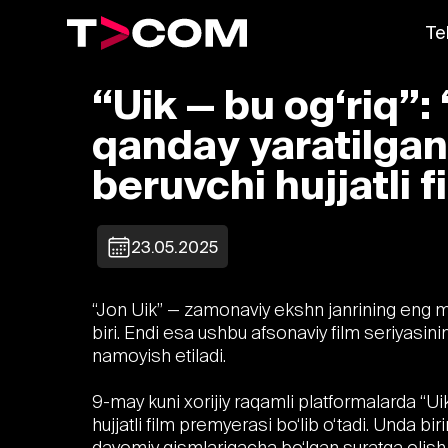
Te
“Uik — bu og‘riq”:
qanday yaratilgan
beruvchi hujjatli f
23.05.2025
“Jon Uik” — zamonaviy ekshn janrining eng ma
biri. Endi esa ushbu afsonaviy film seriyasining
namoyish etiladi.
9-may kuni xorijiy raqamli platformalarda “Uik
hujjatli film premyerasi bo‘lib o‘tadi. Unda bi
davomiy qismlarigacha bo‘lgan suratga olish ja