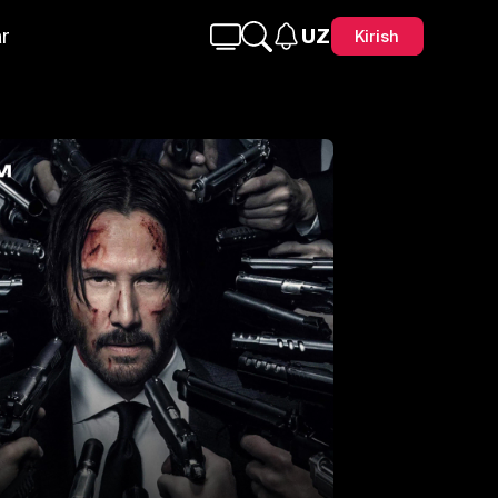
r
UZ
Kirish