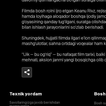
Filmda bosh rolni ijro etgan Keanu Rivz, reji
hamda loyihaga aloqador boshqa ijodiy jamoa v
g‘oyasining qanday tug‘ilgani, suratga olishdag
bilan ishlash jarayonlarini so‘zlab berishadi.
Shuningdek, hujjatli filmda ilgari e’lon qilinma
mashg‘ulotlar, sahna ortidagi voqealar ham ke
“Uik — bu og‘riq” — bu nafaqat film tarixi, balk
mehnati, aksion janrni yangi bosqichga olib
Telegram
Facebook
Texnik yordam
Bosh
Havolani nusxalash
Savollaringizga javob berishdan
Bosh s