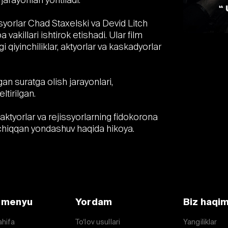
ssyorlar Chad Staxelski va Devid Litch
akillari ishtirok etishadi. Ular film
i qiyinchiliklar, aktyorlar va kaskadyorlar
gan suratga olish jarayonlari,
ltirilgan.
i aktyorlar va rejissyorlarning fidokorona
 chiqqan yondashuv haqida hikoya.
 menyu
Yordam
Biz haqi
ahifa
To‘lov usullari
Yangiliklar