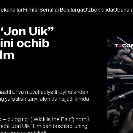
lekanallar
Filmlar
Seriallar
Bolalarga
O'zbek tilida
Obunala
 “Jon Uik”
ini ochib
ilm
shhur va muvaffaqiyatli loyihalaridan
 yaratilish tarixi alohida hujjatli filmda
 — bu og‘riq” (“Wick is the Pain”) nomli
rinchi “Jon Uik” filmidan boshlab, uning
rayonlari yoritiladi.