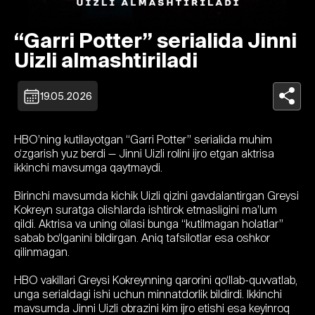
“Garri Potter” serialida Jinni
Uizli almashtiriladi
19.05.2026
HBO’ning kutilayotgan “Garri Potter” serialida muhim
o‘zgarish yuz berdi — Jinni Uizli rolini ijro etgan aktrisa
ikkinchi mavsumga qaytmaydi.
Birinchi mavsumda kichik Uizli qizini gavdalantirgan Greysi
Kokreyn suratga olishlarda ishtirok etmasligini ma’lum
qildi. Aktrisa va uning oilasi bunga “kutilmagan holatlar”
sabab bo‘lganini bildirgan. Aniq tafsilotlar esa oshkor
qilinmagan.
HBO vakillari Greysi Kokreynning qarorini qo‘llab-quvvatlab,
unga serialdagi ishi uchun minnatdorlik bildirdi. Ikkinchi
mavsumda Jinni Uizli obrazini kim ijro etishi esa keyinroq