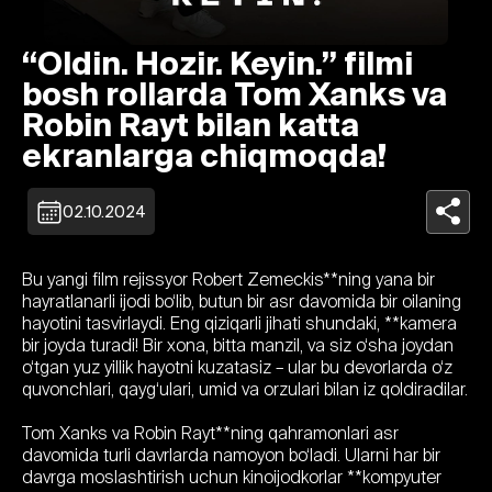
“Oldin. Hozir. Keyin.” filmi
bosh rollarda Tom Xanks va
Robin Rayt bilan katta
ekranlarga chiqmoqda!
02.10.2024
Bu yangi film rejissyor Robert Zemeckis**ning yana bir
hayratlanarli ijodi bo‘lib, butun bir asr davomida bir oilaning
hayotini tasvirlaydi. Eng qiziqarli jihati shundaki, **kamera
bir joyda turadi! Bir xona, bitta manzil, va siz o‘sha joydan
o‘tgan yuz yillik hayotni kuzatasiz – ular bu devorlarda o‘z
quvonchlari, qayg‘ulari, umid va orzulari bilan iz qoldiradilar.
Tom Xanks va Robin Rayt**ning qahramonlari asr
davomida turli davrlarda namoyon bo‘ladi. Ularni har bir
davrga moslashtirish uchun kinoijodkorlar **kompyuter