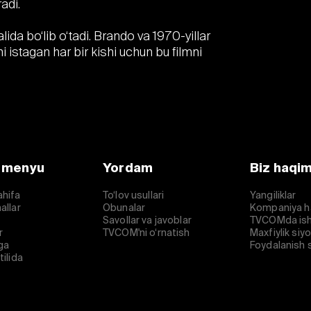
adi.
lida bo‘lib o‘tadi. Brando va 1970-yillar
 istagan har bir kishi uchun bu filmni
 menyu
Yordam
Biz haqi
ahifa
To‘lov usullari
Yangiliklar
allar
Obunalar
Kompaniya h
Savollar va javoblar
TVCOMda ish
r
TVCOM'ni o‘rnatish
Maxfiylik siy
ga
Foydalanish s
tilida