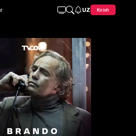
r
UZ
Kirish