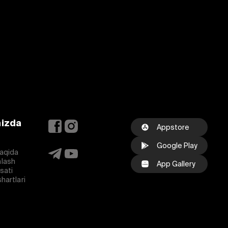
mizda
Appstore
Google Play
aqida
lash
App Gallery
osati
hartlari