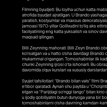
Filmning byudjeti: Bu loyiha uchun katta mabl
atrofida byudjet ajratilgan. U Brando yashaga
yaratish, kostyumlar va maxsus dekoratsiyala
jamoasi 1970-yillar Gollivudini to‘liq aks ettir
faoliyatining eng katta yuksalish va sinov davri
maqsad qilingan.
Billi Zeynning mahorati: Billi Zeyn Brando 
ko‘rsatgan va u hatto o‘sha davrdagi Brando o
mukammal o‘rgangan. Tomoshabinlar ilk kadrla
chunki Zeynning ijrosi o‘ta ishonarli. Bu obr
davomida o‘quv kurslari va xususiy darslardan
Syujet tafsilotlari: “Brando bilan vals” filmi 
e’tibor qaratadi. Aynan shu paytda u “Cho‘qinti
etgan va “Parijdagi so‘nggi tango” bilan kino 
u ijodiy qobiliyatini butun dunyoga yana bir 
tomoshabinlarni o‘sha davrning kamdan-kam yo