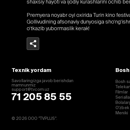
shaxsiy hayoti va ijodiy kurashlarini ochib ber
Premyera noyabr oyi oxirida Turin kino festiva
Gollivudining afsonaviy dunyosiga sho‘ng‘ishni
o‘tkazib yubormaslik kerak!
Telegram
Facebook
Texnik yordam
Bosh
Havolani nusxalash
Savollaringizga javob berishdan
Bosh s
mamnunmiz
Telekan
support@tvcom.uz
Filmlar
71 205 85 55
Serialla
Bolalar
O'zbek 
Meniki
© 2026 ООО "TVPLUS".