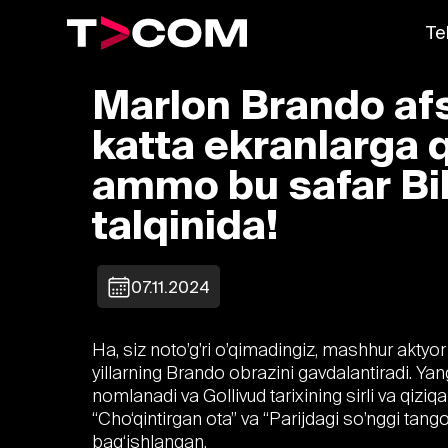
Te
Marlon Brando af
katta ekranlarga
ammo bu safar Bil
talqinida!
07.11.2024
Ha, siz noto’g’ri o’qimadingiz, mashhur aktyor
yillarning Brando obrazini gavdalantiradi. Yan
nomlanadi va Gollivud tarixining sirli va qiziq
“Cho‘qintirgan ota” va “Parijdagi so’nggi tango
bag‘ishlangan.