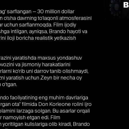
ag‘ sarflangan — 30 million dollar
n o‘sha davrning to‘laqonli atmosferasini
r uchun sarflanmoqda. Film ijodiy
ishga intilgan, ayniqsa, Brando hayoti va
ni iloji boricha realistik yetkazish
obrazini yaratishda maxsus yondashuv
vozini va jismoniy harakatlarini
rni ko‘rib uni darrov tanib olishmaydi,
azni yaratish uchun Zeyn bir necha oy
 o‘tgan.
Brando faoliyatining eng muhim davrlariga
rgan ota” filmida Don Korleone rolini ijro
olamini larzaga solgan. Bu asarlar orqali
bor namoyish etgan edi. Film
ritilgan kulislariga olib kiradi, Brando