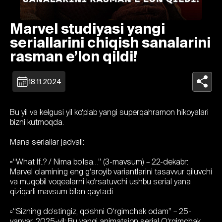
Marvel studiyasi yangi
seriallarini chiqish sanalarini
rasman e’lon qildi!
18.11.2024
Bu yil va kelgusi yil ko‘plab yangi superqahramon hikoyalari
bizni kutmoqda.
Mana seriallar jadvali:
▫️“What If..? / Nima bo‘lsa…” (3-mavsum) – 22-dekabr:
Marvel olamining eng g‘aroyib variantlarini tasavvur qiluvchi
va muqobil voqealarni ko‘rsatuvchi ushbu serial yana
qiziqarli mavsum bilan qaytadi.
▫️“Sizning do‘stingiz, qo‘shni O‘rgimchak odam” – 25-
yanvar, 2025-yil: Bu yangi animatsion serial O‘rgimchak