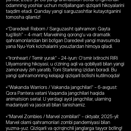
odamning yoshlar uchun mo‘ljallangan qiziqarli hikoyalarini
taqdim etadi. Qanday yangi sarguzashtlar kutayotganini
tomosha qilamiz!
▫️“Daredevil: Reborn / Sarguzasht qahramon: Qayta
tug‘ilish” – 4-mart: Marvelning qorong‘u va dramatik
qahramonlaridan biri bo‘lgan Daredevil yangi mavsumda
yana Nyu-York ko‘chalarini yovuzlardan himoya qiladi.
▫️“Ironheart / Temir yurak” – 24-iyun: O‘smir ixtirochi RiRi
Uilyamsning hikoyasi, u o‘zining aqli va qobiliyati bilan yangi
zamonaviy zirh yaratib, Toni Starkning izidan boradi. Bu
yangi qahramonning kelajagi qiziqarli bo‘lishi kutilmoqda!
▫️“Wakanda Warriors / Vakanda jangchilari” – 6-avgust:
Qora Pantera vatani Vaqanda jangchilari haqida
animatsion serial. U yerdagi ayol jangchilar, ularning
madaniyati va jasorati bilan tanishamiz.
▫️“Marvel Zombies / Marvel zombilari” – oktyabr, 2025-yil:
Marvel olami qahramonlari zombi pandemiyasi bilan
yuzma-yuz. Qiziqarli va qo‘rqinchli janglarga tayyor bo‘ling!