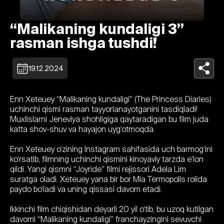
“Malikaning kundaligi 3”
rasman ishga tushdi!
19.12.2024
Enn Xeteuey “Malikaning kundaligi” (The Princess Diaries)
uchinchi qismi rasman tayyorlanayotganini tasdiqladi!
Muxlislarni Jeneviya shohligiga qaytaradigan bu film juda
katta shov-shuv va hayajon uyg‘otmoqda.
Enn Xeteuey o‘zining Instagram sahifasida uch barmog‘ini
ko‘rsatib, filmning uchinchi qismini kinoyaviy tarzda e’lon
qildi. Yangi qismni “Joyride” filmi rejissori Adela Lim
suratga oladi. Xeteuey yana bir bor Mia Termopolis rolida
paydo bo‘ladi va uning qissasi davom etadi.
Ikkinchi film chiqishidan deyarli 20 yil o‘tib, bu uzoq kutilgan
davomi “Malikaning kundaligi” franchayzingini sevuvchi