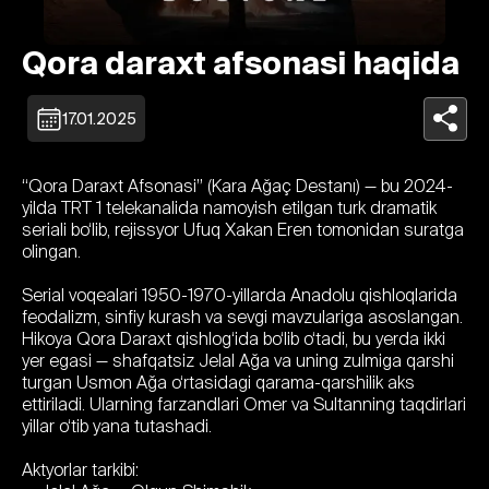
Qora daraxt afsonasi haqida
17.01.2025
“Qora Daraxt Afsonasi” (Kara Ağaç Destanı) — bu 2024-
yilda TRT 1 telekanalida namoyish etilgan turk dramatik
seriali bo‘lib, rejissyor Ufuq Xakan Eren tomonidan suratga
olingan.
Serial voqealari 1950-1970-yillarda Anadolu qishloqlarida
feodalizm, sinfiy kurash va sevgi mavzulariga asoslangan.
Hikoya Qora Daraxt qishlog‘ida bo‘lib o‘tadi, bu yerda ikki
yer egasi — shafqatsiz Jelal Ağa va uning zulmiga qarshi
turgan Usmon Ağa o‘rtasidagi qarama-qarshilik aks
ettiriladi. Ularning farzandlari Omer va Sultanning taqdirlari
yillar o‘tib yana tutashadi.
Aktyorlar tarkibi: