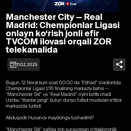
Manchester City — Real
Madrid: Chempionlar Ligasi
onlayn ko‘rish jonli efir
TVCOM ilovasi orqali ZOR
telekanalida
11.02.2025
Bugun, 12-fevral kuni soat 00:00 da “Etihad” stadionida
Chempionlar Ligasi 1/16 finalining markaziy bahsi —
“Manchester Siti” va “Real Madrid” o‘yini bo‘lib o‘tadi.
Ushbu “titanlar jangi” butun dunyo futbol muxlislari e’tibor
markazida turibdi.
Abduqodir Husanov maydonga tushadimi?
“Manchester Siti” safida to‘p surayotgan o‘zbekistonlik