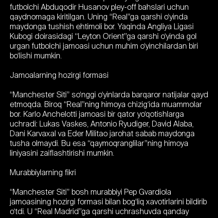
futbolchi Abduqodir Husanov pley-off bahslari uchun
qaydnomaga kiritilgan. Uning “Real”ga qarshi o‘yinda
maydonga tushish ehtimoli bor. Yaqinda Angliya Ligasi
Kubogi doirasidagi “Leyton Orient”ga qarshi o‘yinda gol
urgan futbolchi jamoasi uchun muhim o‘yinchilardan biri
bo‘lishi mumkin.
Jamoalarning hozirgi formasi
“Manchester Siti” so‘nggi o‘yinlarda barqaror natijalar qayd
etmoqda. Biroq “Real”ning himoya chizig‘ida muammolar
bor. Karlo Anchelotti jamoasi bir qator yo‘qotishlarga
uchradi: Lukas Vaskes, Antonio Ryudiger, David Alaba,
Dani Karvaxal va Eder Militao jarohat sabab maydonga
tusha olmaydi. Bu esa “qaymoqranglilar”ning himoya
liniyasini zaiflashtirishi mumkin.
Murabbiylarning fikri
“Manchester Siti” bosh murabbiyi Pep Gvardiola
jamoasining hozirgi formasi bilan bog‘liq xavotirlarini bildirib
o‘tdi. U “Real Madrid”ga qarshi uchrashuvda qanday