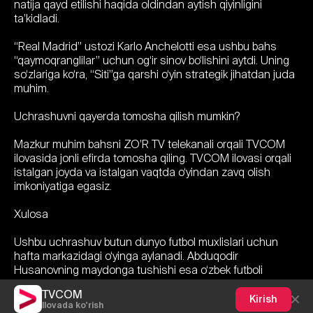
natija qayd etilishi haqida oldindan aytish qiyinligini
ta’kidladi.
“Real Madrid” ustozi Karlo Anchelotti esa ushbu bahs
“qaymoqranglilar” uchun og‘ir sinov bo‘lishini aytdi. Uning
so‘zlariga ko‘ra, “Siti”ga qarshi o‘yin strategik jihatdan juda
muhim.
Uchrashuvni qayerda tomosha qilish mumkin?
Mazkur muhim bahsni ZO’R TV telekanali orqali TVCOM
ilovasida jonli efirda tomosha qiling. TVCOM ilovasi orqali
istalgan joyda va istalgan vaqtda o‘yindan zavq olish
imkoniyatiga egasiz.
Xulosa
Ushbu uchrashuv butun dunyo futbol muxlislari uchun
hafta markazidagi o‘yinga aylanadi. Abduqodir
Husanovning maydonga tushishi esa o‘zbek futboli
tarixidagi muhim lahzalardan biri bo‘lishi mumkin.
TVCOM
Kirish
Ilovada ko'rish