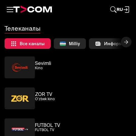
FTV
RU
Для просмотра телеканала FTV онлайн в
прямом эфире необходимо
зарегистрироваться или войти
Телеканалы
Авторизоваться
Все каналы
Milliy
Информацион
Sevimli
Kino
ZOR TV
O'zbek kino
FUTBOL TV
FUTBOL TV