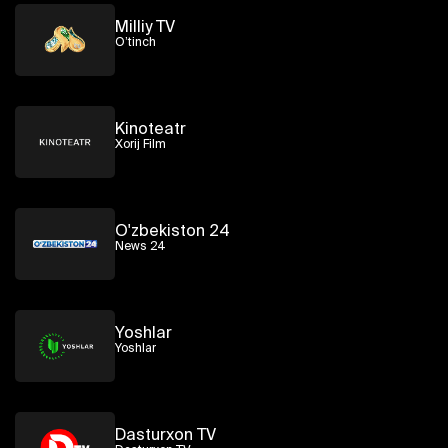
Milliy TV
O’tinch
Kinoteatr
Xorij Film
O'zbekiston 24
News 24
Yoshlar
Yoshlar
Dasturxon TV