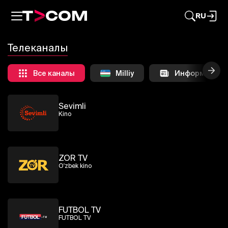
Bolajon
RU
Для просмотра телеканала Bolajon онлайн в
прямом эфире необходимо
зарегистрироваться или войти
Телеканалы
Авторизоваться
Все каналы
Milliy
Информацион
Sevimli
Kino
ZOR TV
O'zbek kino
FUTBOL TV
FUTBOL TV