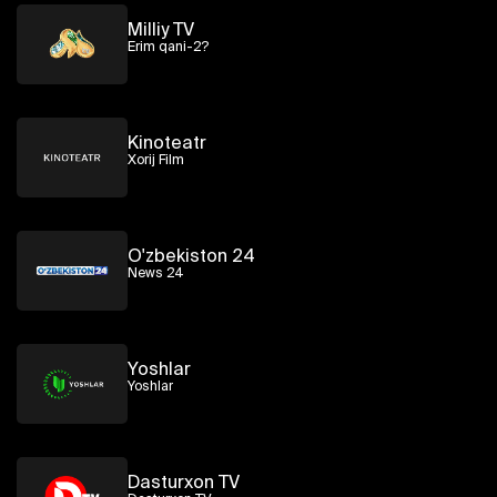
Milliy TV
Erim qani-2?
Kinoteatr
Xorij Film
O'zbekiston 24
News 24
Yoshlar
Yoshlar
Dasturxon TV