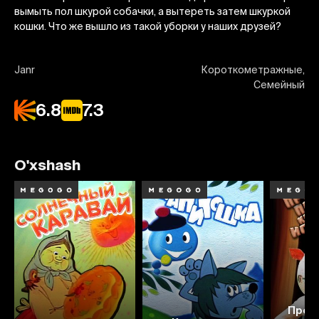
вымыть пол шкурой собачки, а вытереть затем шкуркой
кошки. Что же вышло из такой уборки у наших друзей?
Janr
Короткометражные,
Семейный
6.8
7.3
O'xshash
Про 
6.9
6.7
7.4
6