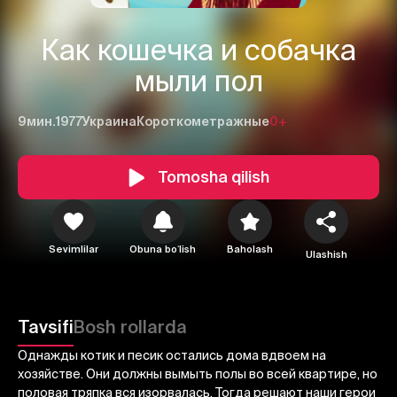
Как кошечка и собачка
мыли пол
9мин.
1977
Украина
Короткометражные
0+
Tomosha qilish
1
2
3
Sevimlilar
Obuna boʻlish
Baholash
Bekor qilish
Tizimga kirish
Ulashish
Yuborish
Tavsifi
Bosh rollarda
Однажды котик и песик остались дома вдвоем на
хозяйстве. Они должны вымыть полы во всей квартире, но
половая тряпка вся изорвалась. Тогда решают наши герои