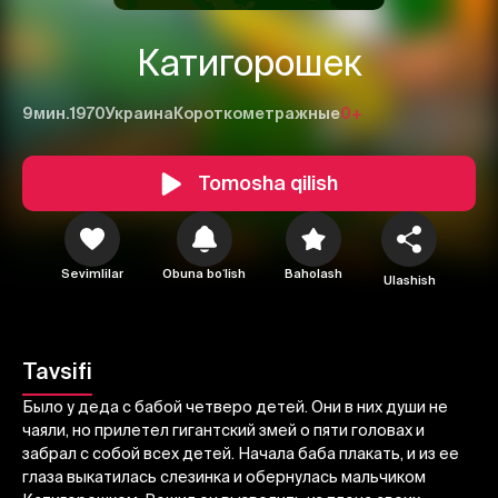
Катигорошек
9мин.
1970
Украина
Короткометражные
0+
Tomosha qilish
Sevimlilar
Obuna boʻlish
Baholash
Ulashish
1
2
3
Bekor qilish
Tizimga kirish
Tavsifi
Yuborish
Было у деда с бабой четверо детей. Они в них души не
чаяли, но прилетел гигантский змей о пяти головах и
забрал с собой всех детей. Начала баба плакать, и из ее
глаза выкатилась слезинка и обернулась мальчиком