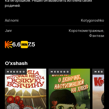
Катигорошком. Решил он вызволить из плена своих
родичей.
Asl nomi
Kotygoroshko
Janr
Короткометражные,
Фэнтези
6.6
7.5
O'xshash