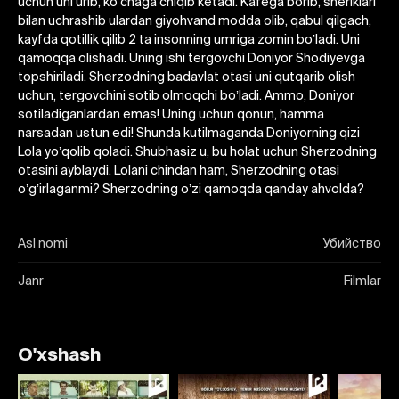
uchun uni urib, koʼchaga chiqib ketadi. Kafega borib, sheriklari
bilan uchrashib ulardan giyohvand modda olib, qabul qilgach,
kayfda qotillik qilib 2 ta insonning umriga zomin boʼladi. Uni
qamoqqa olishadi. Uning ishi tergovchi Doniyor Shodiyevga
topshiriladi. Sherzodning badavlat otasi uni qutqarib olish
uchun, tergovchini sotib olmoqchi boʼladi. Аmmo, Doniyor
sotiladiganlardan emas! Uning uchun qonun, hamma
narsadan ustun edi! Shunda kutilmaganda Doniyorning qizi
Lola yoʼqolib qoladi. Shubhasiz u, bu holat uchun Sherzodning
otasini ayblaydi. Lolani chindan ham, Sherzodning otasi
oʼgʼirlaganmi? Sherzodning oʼzi qamoqda qanday ahvolda?
Asl nomi
Убийство
Janr
Filmlar
O'xshash