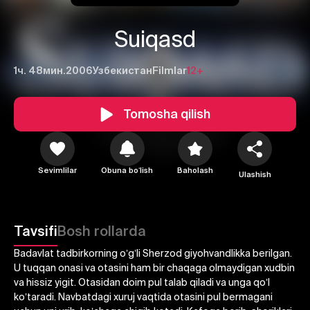
Suiqasd
1ч. 48мин.
2006
Узбекистан
Filmlar
12+
Tomosha qilish
Sevimlilar
Obuna boʻlish
Baholash
Ulashish
1
2
3
Tavsifi
Bosh rollarda
Badavlat tadbirkorning oʼgʼli Sherzod giyohvandlikka berilgan.
Bekor qilish
Tizimga kirish
U tuqqan onasi va otasini ham bir chaqaga olmaydigan xudbin
Yuborish
va hissiz yigit. Otasidan doim pul talab qiladi va unga qoʼl
koʼtaradi. Navbatdagi xuruj vaqtida otasini pul bermagani