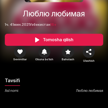
Люблю любимая
1ч. 41мин.
2021
Узбекистан
16+
1
2
3
Tomosha qilish
Bekor qilish
Tizimga kirish
Yuborish
Sevimlilar
Obuna boʻlish
Baholash
Ulashish
Tavsifi
Asl nomi
Люблю любимая