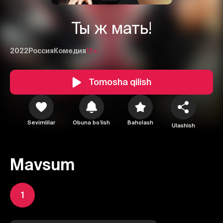
Ты ж мать!
2022
Россия
Комедия
12+
Tomosha qilish
Sevimlilar
Obuna boʻlish
Baholash
Ulashish
Mavsum
1