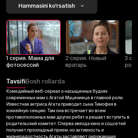
Hammasini ko'rsatish
1
2
3
Bekor qilish
Tizimga kirish
Yuborish
1 серия. Мама для
2 серия. Новый
3 се
фотосессий
вратарь
рож
Tavsifi
Bosh rollarda
Комедийный веб-сериал о насыщенных буднях
современных мам с Агатой Муцениеце в главной роли.
Известная актриса Агата приводит сына Тимофея в
хоккейную секцию. Там она встречает во всем
противоположных мам других ребят и решает вступить в
родительский комитет. Сперва звезда кино и соцсетей
получает прохладный прием, но активность и
жизнерадостность Агаты заставляют окружающих