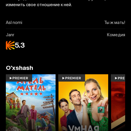
изменить свое отношение к ней.
Asl nomi
Ты ж мать!
Janr
Комедия
5.3
O'xshash
6.0