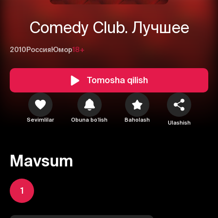
Comedy Club. Лучшее
2010
Россия
Юмор
18+
Tomosha qilish
Sevimlilar
Obuna boʻlish
Baholash
Ulashish
Mavsum
1
2
3
1
Bekor qilish
Tizimga kirish