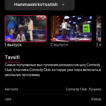
Yuborish
Hammasini ko'rsatish
1 выпуск
2 выпуск
3 вы
Tavsifi
Самые популярные выступления резидентов шоу Comedy
Club. Классика Comedy Club, которую уже пора включать в
школьную программу.
Asl nomi
Comedy Club. Лучшее
Janr
Юмор