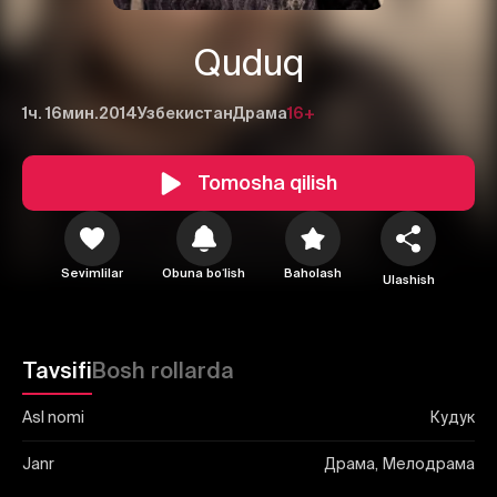
Quduq
1ч. 16мин.
2014
Узбекистан
Драма
16+
1
2
3
Tomosha qilish
Bekor qilish
Tizimga kirish
Yuborish
Sevimlilar
Obuna boʻlish
Baholash
Ulashish
Tavsifi
Bosh rollarda
Asl nomi
Кудук
Janr
Драма, Мелодрама