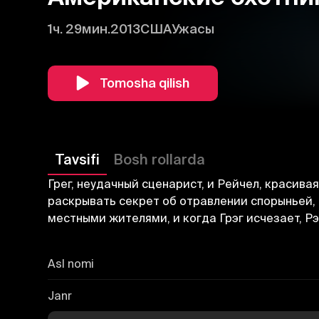
1ч. 29мин.
2013
США
Ужасы
Tomosha qilish
Tavsifi
Bosh rollarda
Грег, неудачный сценарист, и Рейчел, красив
раскрывать секрет об отравлении спорыньей, 
местными жителями, и когда Грэг исчезает, Рэ
Asl nomi
Janr