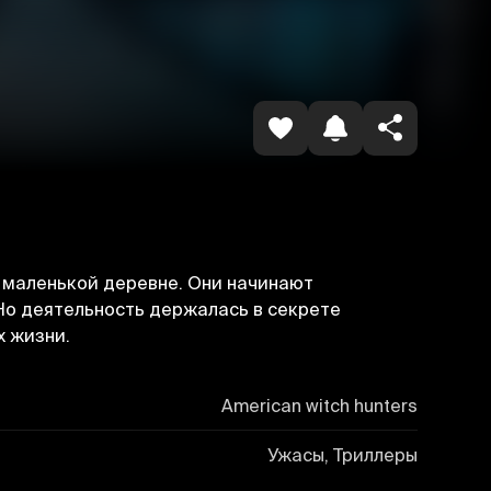
Havolani nusxalash
в маленькой деревне. Они начинают
 Но деятельность держалась в секрете
х жизни.
American witch hunters
Ужасы, Триллеры