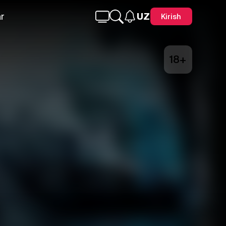
r
UZ
Kirish
18+
Telegram
Facebook