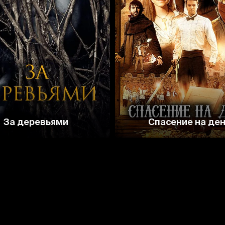
4.3
3.7
7.0
За деревьями
Спасение на де