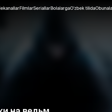
lekanallar
Filmlar
Seriallar
Bolalarga
O'zbek tilida
Obunala
ки на ведьм