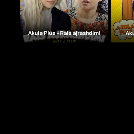
Akula Plus - Rais ajrashdimi
Aku