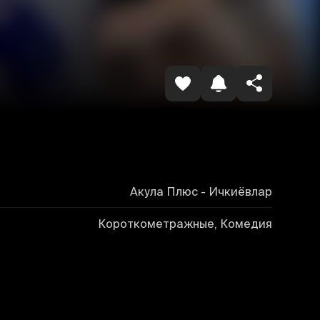
Havolani nusxalash
Акула Плюс - Ичкиёвлар
Короткометражные, Комедия