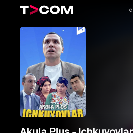
Te
Akula Plus - Ichkuyovla