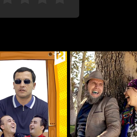
Bekor qilish
Tizimga kirish