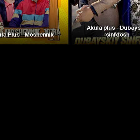
Akula plus - Dubay
la Plus - Moshennik
sinfdosh