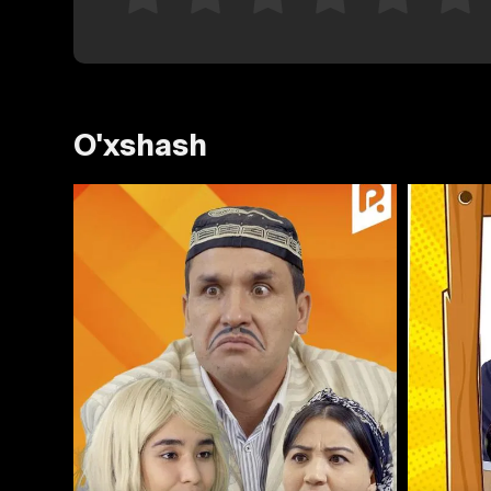
O'xshash