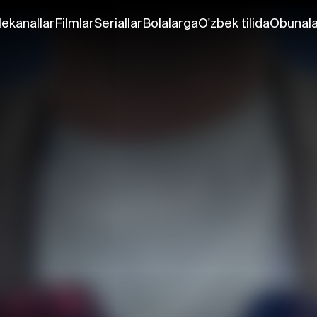
lekanallar
Filmlar
Seriallar
Bolalarga
O'zbek tilida
Obunala
r