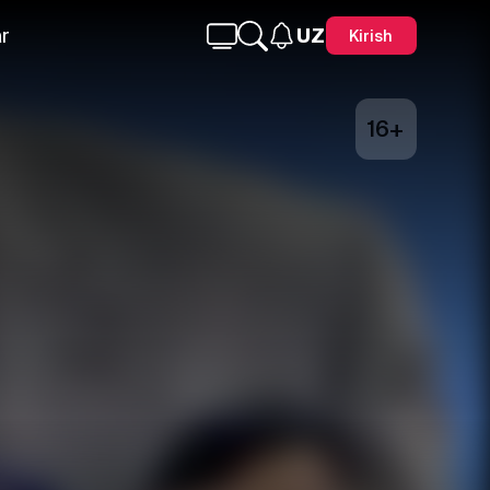
r
UZ
Kirish
16+
Telegram
Facebook