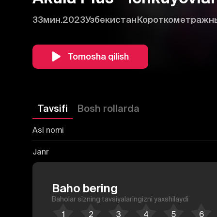
33мин.
2023
Узбекистан
Короткометражн
Tomosha qilish
Tavsifi
Bosh rollarda
Asl nomi
Janr
Baho bering
Baholar sizning tavsiyalaringizni yaxshilaydi