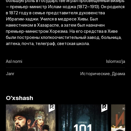
большую роль в государстве играл просвещенный визирь
— премьер-министр Ислам-ходжа (1872—1913). Он родился
в 1872 году в семье представителя духовенства
Ибрагим-хаджи. Учился в медресе Хивы. Был
наместником в Хазараспе, а затем был назначен
премьер-министром Хорезма. На его средства в Хиве
были построены хлопкоочистительный завод, больница,
аптека, почта, телеграф, светская школа.
Asl nomi
Islomxo'ja
Janr
Исторические, Драма
O'xshash