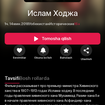
Ислам Ходжа
1ч. 14мин.
2018
Узбекистан
Исторические
16+
Tomosha qilish
Sevimlilar
Obuna boʻlish
Baholash
Ulashish
1
2
3
Tavsifi
Bosh rollarda
Bekor qilish
Tizimga kirish
Фильм рассказывает про премьер-министра Хивинского
Yuborish
ханства в 1907—1913 годах Ислама-ходжу. В последние
годы правления хивинского хана Мухаммад Рахим-хана II и
в начале правления хивинского хана Асфандияр-хана