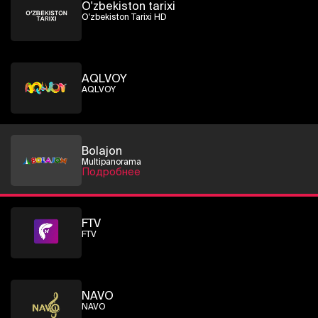
O'zbekiston tarixi
O'zbekiston Tarixi HD
AQLVOY
AQLVOY
Bolajon
Multipanorama
Подробнее
FTV
FTV
NAVO
NAVO