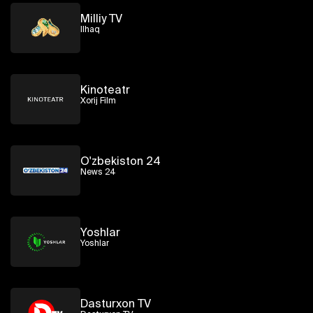
Milliy TV
Ilhaq
Kinoteatr
Xorij Film
O'zbekiston 24
News 24
Yoshlar
Yoshlar
Dasturxon TV